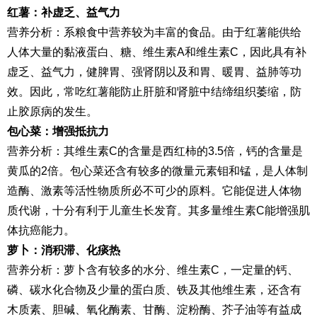
红薯：补虚乏、益气力
营养分析：系粮食中营养较为丰富的食品。由于红薯能供给
人体大量的黏液蛋白、糖、维生素A和维生素C，因此具有补
虚乏、益气力，健脾胃、强肾阴以及和胃、暖胃、益肺等功
效。因此，常吃红薯能防止肝脏和肾脏中结缔组织萎缩，防
止胶原病的发生。
包心菜：增强抵抗力
营养分析：其维生素C的含量是西红柿的3.5倍，钙的含量是
黄瓜的2倍。包心菜还含有较多的微量元素钼和锰，是人体制
造酶、激素等活性物质所必不可少的原料。它能促进人体物
质代谢，十分有利于儿童生长发育。其多量维生素C能增强肌
体抗癌能力。
萝卜：消积滞、化痰热
营养分析：萝卜含有较多的水分、维生素C，一定量的钙、
磷、碳水化合物及少量的蛋白质、铁及其他维生素，还含有
木质素、胆碱、氧化酶素、甘酶、淀粉酶、芥子油等有益成