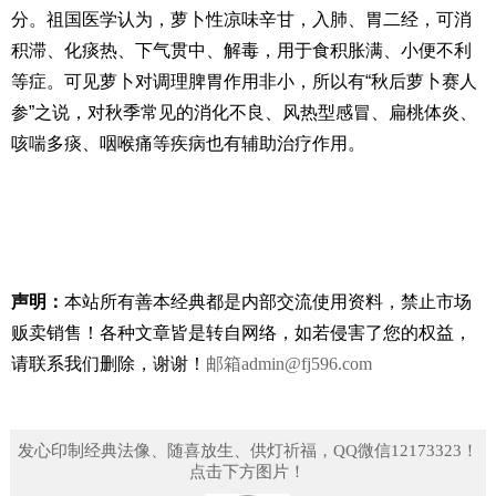
分。祖国医学认为，萝卜性凉味辛甘，入肺、胃二经，可消
积滞、化痰热、下气贯中、解毒，用于食积胀满、小便不利
等症。可见萝卜对调理脾胃作用非小，所以有“秋后萝卜赛人
参”之说，对秋季常见的消化不良、风热型感冒、扁桃体炎、
咳喘多痰、咽喉痛等疾病也有辅助治疗作用。
声明：
本站所有善本经典都是内部交流使用资料，禁止市场
贩卖销售！
各种文章皆是转自网络，如若侵害了您的权益，
请联系我们删除，谢谢！
邮箱
admin@fj596.com
发心印制经典法像、随喜放生、供灯祈福，QQ微信12173323！
点击下方图片！