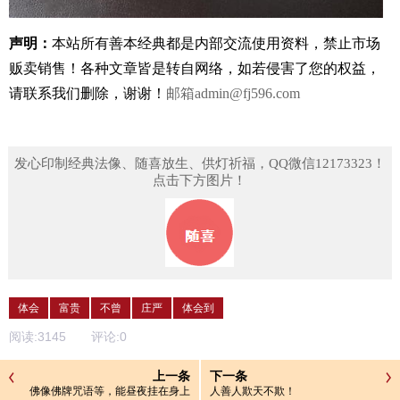
声明：
本站所有善本经典都是内部交流使用资料，禁止市场
贩卖销售！
各种文章皆是转自网络，如若侵害了您的权益，
请联系我们删除，谢谢！
邮箱
admin@fj596.com
发心印制经典法像、随喜放生、供灯祈福，QQ微信12173323！
点击下方图片！
体会
富贵
不曾
庄严
体会到
阅读:
3145
评论:
0
上一条
下一条
佛像佛牌咒语等，能昼夜挂在身上
人善人欺天不欺！