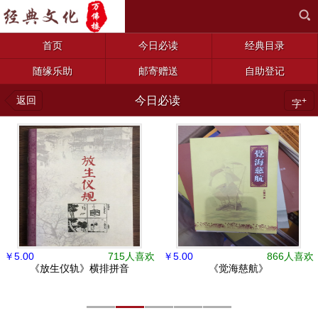
首页
今日必读
经典目录
随缘乐助
邮寄赠送
自助登记
返回
今日必读
+
字
￥
5.00
715人喜欢
￥
5.00
866人喜欢
《放生仪轨》横排拼音
《觉海慈航》