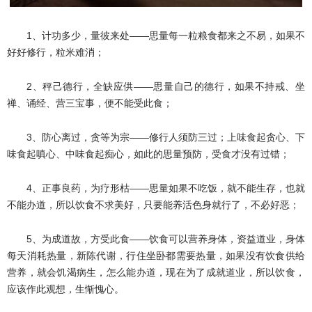
1、计功多少，量彼来处——思量每一粒粮食都来之不易，如果不
好好修行，粒米难消；
2、秤己德行，全缺应供——思量自己的德行，如果不持戒、坐
禅、诵经、营三宝事，便不能受此食；
3、防心离过，贪等为宗——修行人须防三过；上味食起贪心、下
味食起嗔心、中味食起痴心，如此的思量预防，受食才没有过错；
4、正事良药，为疗形枯——思量如果不吃饭，就不能生存，也就
不能办道，所以饮食不求美好，只要能养活色身就行了，不必好恶；
5、为成道故，方受此食——饮食可以营养身体，资益道业，身体
每天消耗热量，新陈代谢，行住坐卧都需要热量，如果没有饮食供给
营养，就会饥渴病生，怎么能办道，现在为了成就道业，所以饮食，
应该作此观想，生惭愧心。