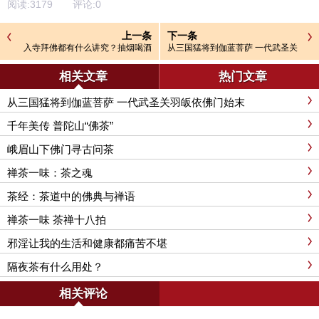
阅读:
3179
评论:
0
上一条
下一条
入寺拜佛都有什么讲究？抽烟喝酒
从三国猛将到伽蓝菩萨 一代武圣关
后可以拜佛吗？
羽皈依佛门始末
相关文章
热门文章
从三国猛将到伽蓝菩萨 一代武圣关羽皈依佛门始末
千年美传 普陀山“佛茶”
峨眉山下佛门寻古问茶
禅茶一味：茶之魂
茶经：茶道中的佛典与禅语
禅茶一味 茶禅十八拍
邪淫让我的生活和健康都痛苦不堪
隔夜茶有什么用处？
相关评论