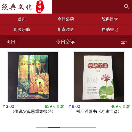
首页
今日必读
经典目录
随缘乐助
邮寄赠送
自助登记
返回
今日必读
+
字
￥
3.00
639人喜欢
￥
8.00
469人喜欢
《佛说父母恩重难报经》
戒邪淫善书《寿康宝鉴》