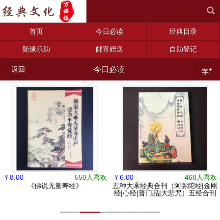
首页
今日必读
经典目录
随缘乐助
邮寄赠送
自助登记
返回
今日必读
+
字
￥
8.00
550人喜欢
￥
6.00
468人喜欢
《佛说无量寿经》
五种大乘经典合刊（阿弥陀经|金刚
经|心经|普门品|大悲咒）五经合刊