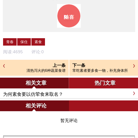
青春
保住
素食
阅读:
4695
评论:
0
上一条
下一条
清热泻火的6种蔬菜食谱
常吃素者要多食一物，补充身体所
需蛋白质
相关文章
热门文章
为何素食要以仿荤食来取名？
相关评论
暂无评论