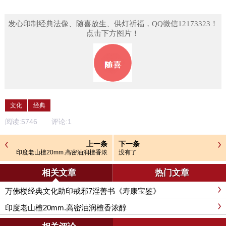
发心印制经典法像、随喜放生、供灯祈福，QQ微信12173323！
点击下方图片！
文化
经典
阅读:
5746
评论:
1
上一条
下一条
印度老山檀20mm.高密油润檀香浓
没有了
醇
相关文章
热门文章
万佛楼经典文化助印戒邪7淫善书《寿康宝鉴》
印度老山檀20mm.高密油润檀香浓醇