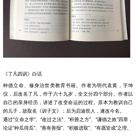
《了凡四训》白话
种德立命、修身治世类教育书籍。作者为明代袁黄，字坤
仪，后改名了凡，作于六十九岁，全文分四个部分。作者以
自己的亲身经历，讲述了改变命运的过程。原本为教训自己
的儿子，故取名《训子文》；后为启迪世人，遂改今名。
通过“立命之学”、“改过之法”、“积善之方”、“谦德之效”四章，
论证“种瓜得瓜”、“善有善报”、“积极进取”、“有愿皆成”之理。