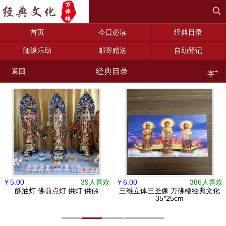
首页
今日必读
经典目录
随缘乐助
邮寄赠送
自助登记
返回
经典目录
+
字
￥
5.00
39人喜欢
￥
6.00
386人喜欢
酥油灯 佛前点灯 供灯 供佛
三维立体三圣像 万佛楼经典文化
35*25cm